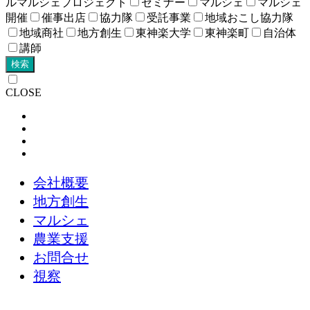
ルマルシェプロジェクト
セミナー
マルシェ
マルシェ
開催
催事出店
協力隊
受託事業
地域おこし協力隊
地域商社
地方創生
東神楽大学
東神楽町
自治体
講師
検索
CLOSE
会社概要
地方創生
マルシェ
農業支援
お問合せ
視察