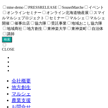
mise-demo
PRESSRELEASE
SouseiMarche
イベント
オンラインセミナー
オンライン北海道物産展
スマイ
ルマルシェプロジェクト
セミナー
マルシェ
マルシェ
開催
催事出店
協力隊
受託事業
地域おこし協力隊
地域商社
地方創生
東神楽大学
東神楽町
自治体
講師
検索
CLOSE
会社概要
地方創生
マルシェ
農業支援
お問合せ