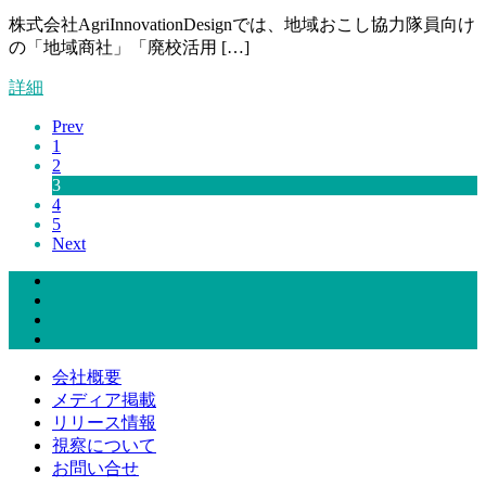
株式会社AgriInnovationDesignでは、地域おこし協力隊員向け
の「地域商社」「廃校活用 […]
詳細
Prev
1
2
3
4
5
Next
会社概要
メディア掲載
リリース情報
視察について
お問い合せ