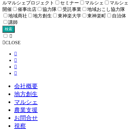
ルマルシェプロジェクト
セミナー
マルシェ
マルシェ
開催
催事出店
協力隊
受託事業
地域おこし協力隊
地域商社
地方創生
東神楽大学
東神楽町
自治体
講師
検索
CLOSE
会社概要
地方創生
マルシェ
農業支援
お問合せ
視察